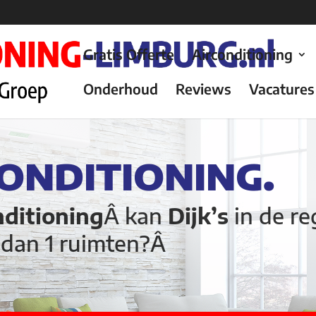
Gratis Offerte
Airconditioning
Onderhoud
Reviews
Vacatures
CONDITIONING.
nditioning
Â kan
Dijk’s
in de re
r dan 1 ruimten?Â