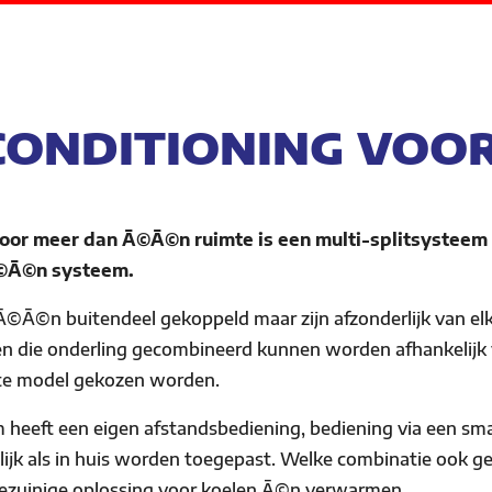
CONDITIONING VOOR 
 voor meer dan Ã©Ã©n ruimte is een multi-splitsysteem 
©Ã©n systeem.
©Ã©n buitendeel gekoppeld maar zijn afzonderlijk van elk
en die onderling gecombineerd kunnen worden afhankelijk
kte model gekozen worden.
m heeft een eigen afstandsbediening, bediening via een sma
jk als in huis worden toegepast. Welke combinatie ook gek
ezuinige oplossing voor koelen Ã©n verwarmen.