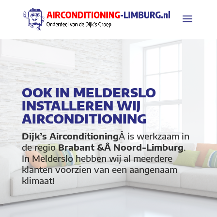
OOK IN MELDERSLO
INSTALLEREN WIJ
AIRCONDITIONING
Dijk’s Airconditioning
Â is werkzaam in
de regio
Brabant &Â Noord-Limburg
.
In Melderslo hebben wij al meerdere
klanten voorzien van een aangenaam
klimaat!