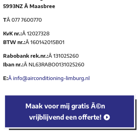
5993NZ Â Maasbree
T
Â
077 7600770
KvK nr.:
Â
12027328
BTW nr.:
Â
160142015B01
Rabobank rek.nr.:
Â
131025260
Iban nr.:
Â
NL63RABO0131025260
E:
Â
info@airconditioning-limburg.nl
Maak voor mij gratis Ã©n
vrijblijvend een offerte!