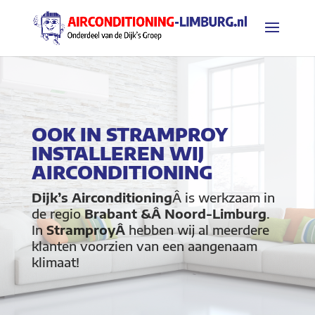
OOK IN STRAMPROY
INSTALLEREN WIJ
AIRCONDITIONING
Dijk’s Airconditioning
Â is werkzaam in
de regio
Brabant &Â Noord-Limburg
.
In
StramproyÂ
hebben wij al meerdere
klanten voorzien van een aangenaam
klimaat!