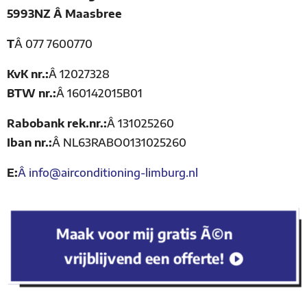
5993NZ Â Maasbree
T
Â
077 7600770
KvK nr.:
Â
12027328
BTW nr.:
Â
160142015B01
Rabobank rek.nr.:
Â
131025260
Iban nr.:
Â
NL63RABO0131025260
E:
Â
info@airconditioning-limburg.nl
Maak voor mij gratis Ã©n
vrijblijvend een offerte!