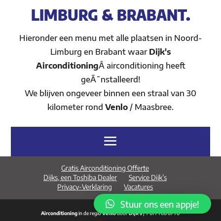
LIMBURG & BRABANT.
Hieronder een menu met alle plaatsen in Noord-
Limburg en Brabant waar
Dijk's
Airconditioning
Â airconditioning heeft
geÃ¯nstalleerd!
We blijven ongeveer binnen een straal van 30
kilometer rond
Venlo
/ Maasbree.
Gratis Airconditioning Offerte
Dijks, een Toshiba Dealer
Service Dijk’s
Privacy-Verklaring
Vacatures
Stuur ons een appje!
Airconditioning
in de regio
Venlo
door
Dijk's
| T 077 760 07 70