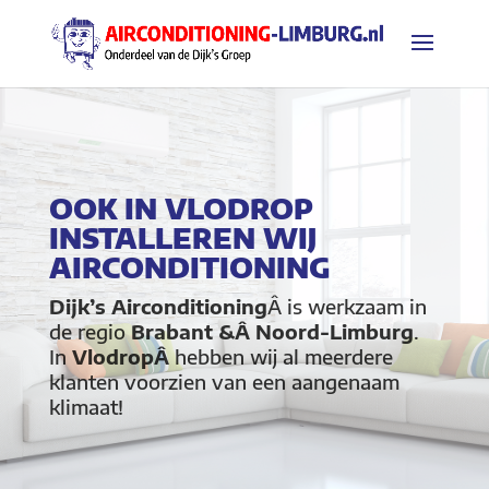
OOK IN VLODROP
INSTALLEREN WIJ
AIRCONDITIONING
Dijk’s Airconditioning
Â is werkzaam in
de regio
Brabant &Â Noord-Limburg
.
In
VlodropÂ
hebben wij al meerdere
klanten voorzien van een aangenaam
klimaat!