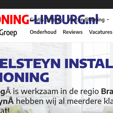
Gratis Offerte
Airconditioning
Onderhoud
Reviews
Vacatures
SELSTEYN INSTA
IONING
ng
Â is werkzaam in de regio
Br
eynÂ
hebben wij al meerdere kl
at!