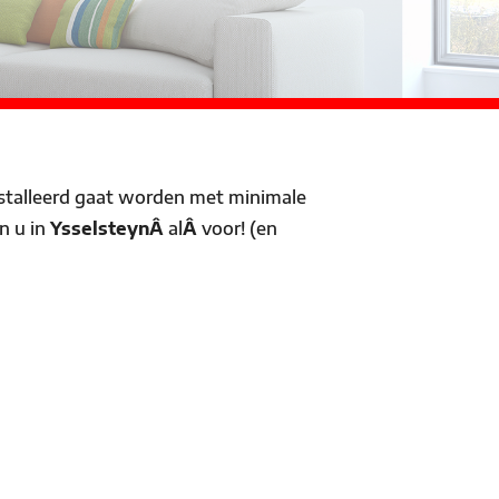
talleerd gaat worden met minimale
n u in
YsselsteynÂ
al
Â
voor! (en