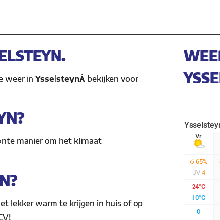
ELSTEYN.
WEE
YSSE
le weer in
YsselsteynÂ
bekijken voor
YN?
Ã«nte manier om het klimaat
YN?
et lekker warm te krijgen in huis of op
CV!