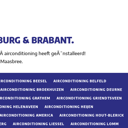
BURG & BRABANT.
Â airconditioning heeft geÃ¯nstalleerd!
 Maasbree.
IRCONDITIONING BEESEL
AIRCONDITIONING BELFELD
AIRCONDITIONING BROEKHUIZEN
AIRCONDITIONING DEURNE
IRCONDITIONING GRATHEM
AIRCONDITIONING GRIENDTSVEEN
IONING HELENAVEEN
AIRCONDITIONING HEIJEN
AIRCONDITIONING AMERICA
AIRCONDITIONING HOUT-BLERICK
ERG
AIRCONDITIONING LIESSEL
AIRCONDITIONING LOMM