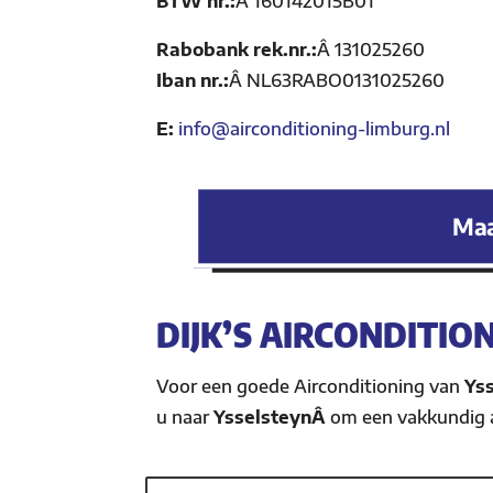
BTW nr.:
Â
160142015B01
Rabobank rek.nr.:
Â
131025260
Iban nr.:
Â
NL63RABO0131025260
E:
info@airconditioning-limburg.nl
Maa
DIJK’S AIRCONDITIO
Voor een goede Airconditioning van
Ys
u naar
YsselsteynÂ
om een vakkundig 