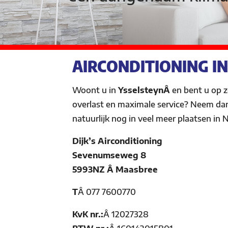
AIRCONDITIONING IN
Woont u in
YsselsteynÂ
en bent u op 
overlast en maximale service? Neem da
natuurlijk nog in veel meer plaatsen in
Dijk’s Airconditioning
Sevenumseweg 8
5993NZ Â Maasbree
T
Â
077 7600770
KvK nr.:
Â
12027328