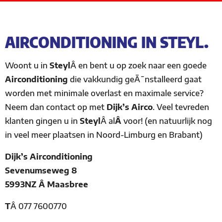
AIRCONDITIONING IN STEYL.
Woont u in
Steyl
Â en bent u op zoek naar een goede
Airconditioning
die vakkundig geÃ¯nstalleerd gaat
worden met minimale overlast en maximale service?
Neem dan contact op met
Dijk’s Airco
. Veel tevreden
klanten gingen u in
Steyl
Â al
Â
voor! (en natuurlijk nog
in veel meer plaatsen in Noord-Limburg en Brabant)
Dijk’s Airconditioning
Sevenumseweg 8
5993NZ Â Maasbree
T
Â
077 7600770