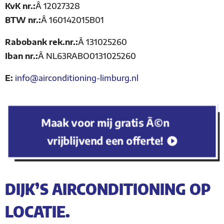
KvK nr.:
Â
12027328
BTW nr.:
Â
160142015B01
Rabobank rek.nr.:
Â
131025260
Iban nr.:
Â
NL63RABO0131025260
E:
info@airconditioning-limburg.nl
Maak voor mij gratis Ã©n
vrijblijvend een offerte!
DIJK’S AIRCONDITIONING OP
LOCATIE.