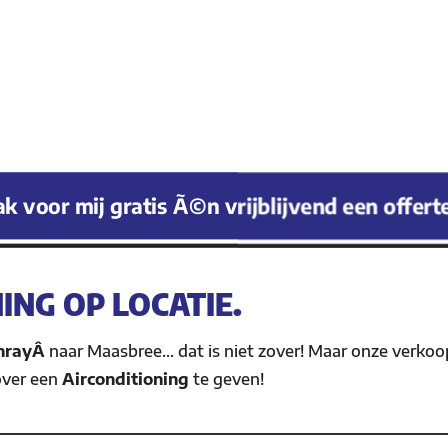
k voor mij gratis Ã©n vrijblijvend een offert
NING OP LOCATIE.
nrayÂ
naar Maasbree… dat is niet zover! Maar onze verko
over een
Airconditioning
te geven!