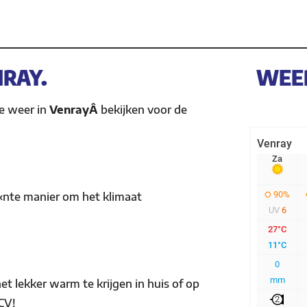
RAY.
WEE
le weer in
VenrayÂ
bekijken voor de
Ã«nte manier om het klimaat
et lekker warm te krijgen in huis of op
CV!