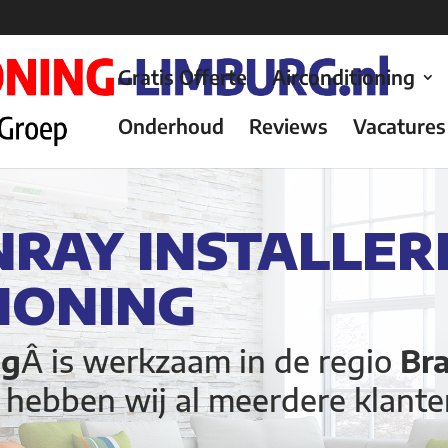
Gratis Offerte
Airconditioning
Onderhoud
Reviews
Vacatures
NRAY INSTALLER
IONING
ng
Â is werkzaam in de regio
Br
Â
hebben wij al meerdere klante