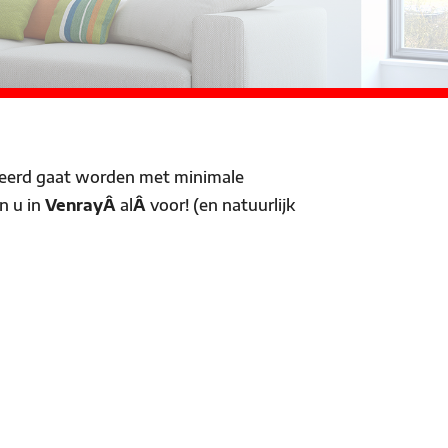
leerd gaat worden met minimale
n u in
VenrayÂ
al
Â
voor! (en natuurlijk