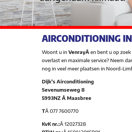
AIRCONDITIONING IN
Woont u in
VenrayÂ
en bent u op zoek
overlast en maximale service? Neem da
nog in veel meer plaatsen in Noord-Lim
Dijk’s Airconditioning
Sevenumseweg 8
5993NZ Â Maasbree
T
Â
077 7600770
KvK nr.:
Â
12027328