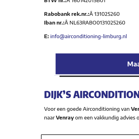
BTW nr.:
Â
160142015B01
Rabobank rek.nr.:
Â
131025260
Iban nr.:
Â
NL63RABO0131025260
E:
info@airconditioning-limburg.nl
Maa
DIJK’S AIRCONDITIO
Voor een goede Airconditioning van
Ve
naar
Venray
om een vakkundig advies 